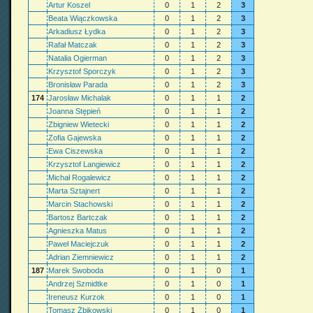
Artur Koszel
0
1
2
3
Beata Wiączkowska
0
1
2
3
Arkadiusz Łydka
0
1
2
3
Rafał Matczak
0
1
2
3
Natalia Ogierman
0
1
2
3
Krzysztof Sporczyk
0
1
2
3
Bronisław Parada
0
1
2
3
174
Jarosław Michalak
0
1
1
2
Joanna Stępień
0
1
1
2
Zbigniew Wietecki
0
1
1
2
Zofia Gajewska
0
1
1
2
Ewa Ciszewska
0
1
1
2
Krzysztof Langiewicz
0
1
1
2
Michał Rogalewicz
0
1
1
2
Marta Sztajnert
0
1
1
2
Marcin Stachowski
0
1
1
2
Bartosz Bartczak
0
1
1
2
Agnieszka Matus
0
1
1
2
Paweł Maciejczuk
0
1
1
2
Adrian Ziemniewicz
0
1
1
2
187
Marek Swoboda
0
1
0
1
Andrzej Szmidtke
0
1
0
1
Ireneusz Kurzok
0
1
0
1
Tomasz Żbikowski
0
1
0
1