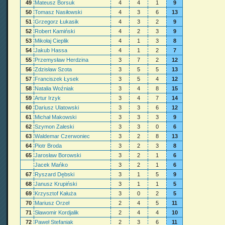
49
Mateusz Borsuk
4
4
1
9
50
Tomasz Nasiłowski
4
3
6
13
51
Grzegorz Łukasik
4
3
2
9
52
Robert Kamiński
4
2
3
9
53
Mikołaj Cieplik
4
1
3
8
54
Jakub Hassa
4
1
2
7
55
Przemysław Herdzina
3
7
2
12
56
Zdzisław Szota
3
5
5
13
57
Franciszek Łysek
3
5
4
12
58
Natalia Woźniak
3
4
8
15
59
Artur Irzyk
3
4
7
14
60
Dariusz Ulatowski
3
3
6
12
61
Michał Makowski
3
3
3
9
62
Szymon Zaleski
3
3
0
6
63
Waldemar Czerwoniec
3
2
8
13
64
Piotr Broda
3
2
3
8
65
Jarosław Borowski
3
2
1
6
Jacek Mańko
3
2
1
6
67
Ryszard Dębski
3
1
5
9
68
Janusz Krupiński
3
1
1
5
69
Krzysztof Kałuża
3
0
2
5
70
Mariusz Orzeł
2
4
5
11
71
Sławomir Kordjalik
2
4
4
10
72
Paweł Stefaniak
2
3
6
11