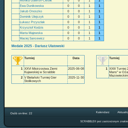
Monika Gawron-Cieślik
0
0
1
1
Ewa Dunikowska
0
0
1
1
Jakub Onoszko
0
0
1
1
Dominik Ulejczyk
0
0
1
1
Łukasz Przyszlak
0
0
1
1
Krzysztof Kodzis
0
0
1
1
Marta Majewska
0
0
1
1
Maciej Sancewicz
0
0
1
1
Medale 2025 - Dariusz Ulatowski
Turniej
Data
Turniej
1
XXVI Mistrzostwa Ziemi
2025-06-08
1
XXIII Turniej
Kujawskiej w Scrabble
Mans" w Oża
Mazowieckim
2
V Bielański Turniej Gier
2025-11-30
Stolikowych
Kalendarz
Aktualn
Osób on-line: 22
SCRABBLE® jest zastrzeżonym znak