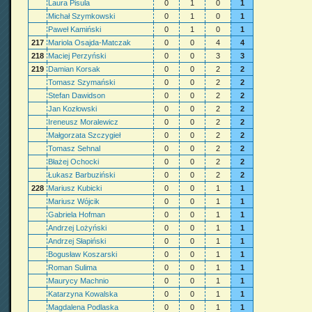
Laura Pisula
0
1
0
1
Michał Szymkowski
0
1
0
1
Paweł Kamiński
0
1
0
1
217
Mariola Osajda-Matczak
0
0
4
4
218
Maciej Perzyński
0
0
3
3
219
Damian Korsak
0
0
2
2
Tomasz Szymański
0
0
2
2
Stefan Dawidson
0
0
2
2
Jan Kozłowski
0
0
2
2
Ireneusz Moralewicz
0
0
2
2
Małgorzata Szczygieł
0
0
2
2
Tomasz Sehnal
0
0
2
2
Błażej Ochocki
0
0
2
2
Łukasz Barbuziński
0
0
2
2
228
Mariusz Kubicki
0
0
1
1
Mariusz Wójcik
0
0
1
1
Gabriela Hofman
0
0
1
1
Andrzej Lożyński
0
0
1
1
Andrzej Słapiński
0
0
1
1
Bogusław Koszarski
0
0
1
1
Roman Sulima
0
0
1
1
Maurycy Machnio
0
0
1
1
Katarzyna Kowalska
0
0
1
1
Magdalena Podlaska
0
0
1
1