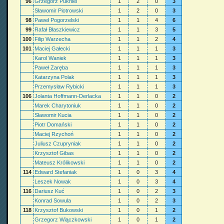
96
Grzegorz Pukniel
1
2
0
3
Sławomir Piotrowski
1
2
0
3
98
Paweł Pogorzelski
1
1
4
6
99
Rafał Błaszkiewicz
1
1
3
5
100
Filip Warzecha
1
1
2
4
101
Maciej Gałecki
1
1
1
3
Karol Waniek
1
1
1
3
Paweł Zaręba
1
1
1
3
Katarzyna Polak
1
1
1
3
Przemysław Rybicki
1
1
1
3
106
Jolanta Hoffmann-Derlacka
1
1
0
2
Marek Charytoniuk
1
1
0
2
Sławomir Kucia
1
1
0
2
Piotr Domański
1
1
0
2
Maciej Rzychoń
1
1
0
2
Juliusz Czupryniak
1
1
0
2
Krzysztof Gibas
1
1
0
2
Mateusz Królikowski
1
1
0
2
114
Edward Stefaniak
1
0
3
4
Leszek Nowak
1
0
3
4
116
Dariusz Kuć
1
0
2
3
Konrad Sowula
1
0
2
3
118
Krzysztof Bukowski
1
0
1
2
Grzegorz Wiączkowski
1
0
1
2