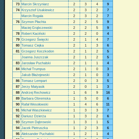
73
Marcin Skrzyniarz
2
3
4
9
74
Krzysztof Usakiewicz
2
3
2
7
Marcin Rogala
2
3
2
7
76
Szymon Płachta
2
2
5
9
Maciej Grąbczewski
2
2
5
9
78
Robert Kaciński
2
2
0
4
79
Grzegorz Święcki
2
1
4
7
80
Tomasz Ciejka
2
1
3
6
81
Grzegorz Koczkodon
2
1
2
5
Joanna Juszczak
2
1
2
5
83
Jarosław Puchalski
2
1
1
4
84
Michał Trumpus
2
1
0
3
Jakub Błażejewski
2
1
0
3
86
Tomasz Lempart
2
0
3
5
87
Jerzy Matyasik
2
0
1
3
88
Andrzej Rechowicz
1
6
9
16
89
Barbara Obremska
1
5
0
6
90
Rafał Wesołowski
1
4
6
11
91
Michał Waszkiewicz
1
3
3
7
92
Dariusz Dzierża
1
3
2
6
93
Szymon Dąbrowski
1
3
1
5
94
Jacek Pietruszka
1
2
3
6
95
Aleksander Puchalski
1
2
1
4