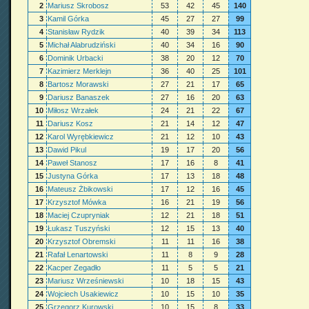
2
Mariusz Skrobosz
53
42
45
140
3
Kamil Górka
45
27
27
99
4
Stanisław Rydzik
40
39
34
113
5
Michał Alabrudziński
40
34
16
90
6
Dominik Urbacki
38
20
12
70
7
Kazimierz Merklejn
36
40
25
101
8
Bartosz Morawski
27
21
17
65
9
Dariusz Banaszek
27
16
20
63
10
Miłosz Wrzałek
24
21
22
67
11
Dariusz Kosz
21
14
12
47
12
Karol Wyrębkiewicz
21
12
10
43
13
Dawid Pikul
19
17
20
56
14
Paweł Stanosz
17
16
8
41
15
Justyna Górka
17
13
18
48
16
Mateusz Żbikowski
17
12
16
45
17
Krzysztof Mówka
16
21
19
56
18
Maciej Czupryniak
12
21
18
51
19
Łukasz Tuszyński
12
15
13
40
20
Krzysztof Obremski
11
11
16
38
21
Rafał Lenartowski
11
8
9
28
22
Kacper Zegadło
11
5
5
21
23
Mariusz Wrześniewski
10
18
15
43
24
Wojciech Usakiewicz
10
15
10
35
25
Grzegorz Kurowski
10
15
8
33