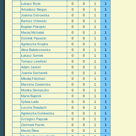
Łukasz Bryła
0
0
1
1
Arkadiusz Biegun
0
0
1
1
Joanna Ostrowska
0
0
1
1
Bartosz Orłowski
0
0
1
1
Bogdan Pokojski
0
0
1
1
Maciej Michalak
0
0
1
1
Dominik Piasecki
0
0
1
1
Agnieszka Krupka
0
0
1
1
Alina Białobrzewska
0
0
1
1
Łukasz Sornek
0
0
1
1
Tomasz Lewiński
0
0
1
1
Adam Janicki
0
0
1
1
Joanna Suchanek
0
0
1
1
Mikołaj Fidziński
0
0
1
1
Marzena Zawierska
0
0
1
1
Monika Siemaszko
0
0
1
1
Marta Bajorek
0
0
1
1
Sylwia Łada
0
0
1
1
Lucyna Śniadach
0
0
1
1
Agnieszka Goniowska
0
0
1
1
Grzegorz Papciak
0
0
1
1
Ziemowit Pazda
0
0
1
1
Maciej Śliwa
0
0
1
1