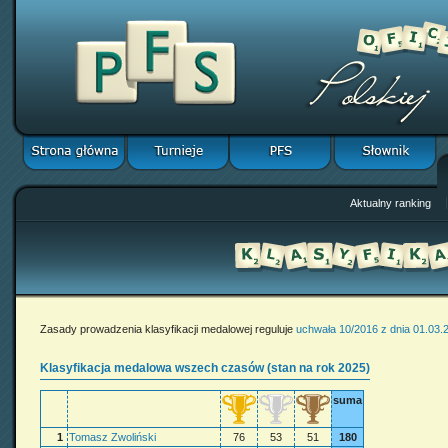
Aktualny ranking
Zasady prowadzenia klasyfikacji medalowej reguluje
uchwała 10/2016 z dnia 01.03.
Klasyfikacja medalowa wszech czasów (stan na rok 2025)
suma
1
Tomasz Zwoliński
76
53
51
180