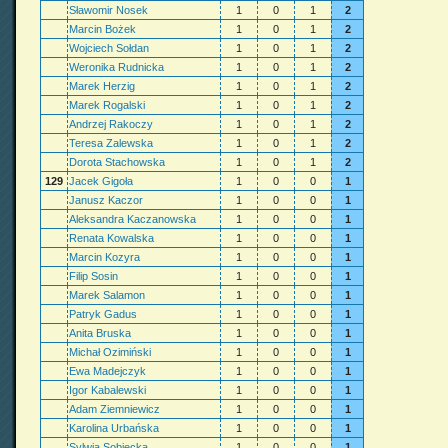
Sławomir Nosek
1
0
1
2
Marcin Bożek
1
0
1
2
Wojciech Sołdan
1
0
1
2
Weronika Rudnicka
1
0
1
2
Marek Herzig
1
0
1
2
Marek Rogalski
1
0
1
2
Andrzej Rakoczy
1
0
1
2
Teresa Zalewska
1
0
1
2
Dorota Stachowska
1
0
1
2
129
Jacek Gigoła
1
0
0
1
Janusz Kaczor
1
0
0
1
Aleksandra Kaczanowska
1
0
0
1
Renata Kowalska
1
0
0
1
Marcin Kozyra
1
0
0
1
Filip Sosin
1
0
0
1
Marek Salamon
1
0
0
1
Patryk Gadus
1
0
0
1
Anita Bruska
1
0
0
1
Michał Ozimiński
1
0
0
1
Ewa Madejczyk
1
0
0
1
Igor Kabalewski
1
0
0
1
Adam Ziemniewicz
1
0
0
1
Karolina Urbańska
1
0
0
1
Sylwia Sobiecka
1
0
0
1