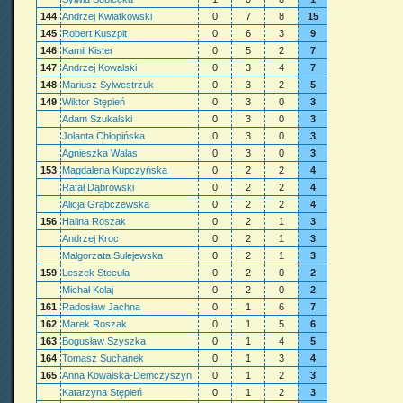
144
Andrzej Kwiatkowski
0
7
8
15
145
Robert Kuszpit
0
6
3
9
146
Kamil Kister
0
5
2
7
147
Andrzej Kowalski
0
3
4
7
148
Mariusz Sylwestrzuk
0
3
2
5
149
Wiktor Stępień
0
3
0
3
Adam Szukalski
0
3
0
3
Jolanta Chłopińska
0
3
0
3
Agnieszka Walas
0
3
0
3
153
Magdalena Kupczyńska
0
2
2
4
Rafał Dąbrowski
0
2
2
4
Alicja Grąbczewska
0
2
2
4
156
Halina Roszak
0
2
1
3
Andrzej Kroc
0
2
1
3
Małgorzata Sulejewska
0
2
1
3
159
Leszek Stecuła
0
2
0
2
Michał Kolaj
0
2
0
2
161
Radosław Jachna
0
1
6
7
162
Marek Roszak
0
1
5
6
163
Bogusław Szyszka
0
1
4
5
164
Tomasz Suchanek
0
1
3
4
165
Anna Kowalska-Demczyszyn
0
1
2
3
Katarzyna Stępień
0
1
2
3