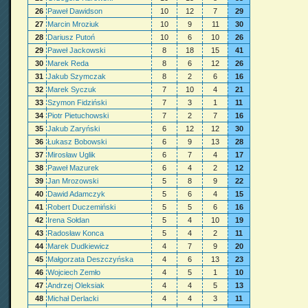
26
Paweł Dawidson
10
12
7
29
27
Marcin Mroziuk
10
9
11
30
28
Dariusz Putoń
10
6
10
26
29
Paweł Jackowski
8
18
15
41
30
Marek Reda
8
6
12
26
31
Jakub Szymczak
8
2
6
16
32
Marek Syczuk
7
10
4
21
33
Szymon Fidziński
7
3
1
11
34
Piotr Pietuchowski
7
2
7
16
35
Jakub Zaryński
6
12
12
30
36
Łukasz Bobowski
6
9
13
28
37
Mirosław Uglik
6
7
4
17
38
Paweł Mazurek
6
4
2
12
39
Jan Mrozowski
5
8
9
22
40
Dawid Adamczyk
5
6
4
15
41
Robert Duczemiński
5
5
6
16
42
Irena Sołdan
5
4
10
19
43
Radosław Konca
5
4
2
11
44
Marek Dudkiewicz
4
7
9
20
45
Małgorzata Deszczyńska
4
6
13
23
46
Wojciech Zemło
4
5
1
10
47
Andrzej Oleksiak
4
4
5
13
48
Michał Derlacki
4
4
3
11