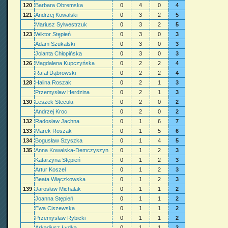
120
Barbara Obremska
0
4
0
4
121
Andrzej Kowalski
0
3
2
5
Mariusz Sylwestrzuk
0
3
2
5
123
Wiktor Stępień
0
3
0
3
Adam Szukalski
0
3
0
3
Jolanta Chłopińska
0
3
0
3
126
Magdalena Kupczyńska
0
2
2
4
Rafał Dąbrowski
0
2
2
4
128
Halina Roszak
0
2
1
3
Przemysław Herdzina
0
2
1
3
130
Leszek Stecuła
0
2
0
2
Andrzej Kroc
0
2
0
2
132
Radosław Jachna
0
1
6
7
133
Marek Roszak
0
1
5
6
134
Bogusław Szyszka
0
1
4
5
135
Anna Kowalska-Demczyszyn
0
1
2
3
Katarzyna Stępień
0
1
2
3
Artur Koszel
0
1
2
3
Beata Wiączkowska
0
1
2
3
139
Jarosław Michalak
0
1
1
2
Joanna Stępień
0
1
1
2
Ewa Ciszewska
0
1
1
2
Przemysław Rybicki
0
1
1
2
Arkadiusz Łydka
0
1
1
2