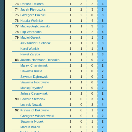
73
Dariusz Dzierża
1
3
2
6
74
Jacek Pietruszka
1
2
3
6
75
Grzegorz Pukniel
1
2
0
3
76
Natalia Woźniak
1
1
4
6
77
Maciej Grąbczewski
1
1
3
5
78
Filip Warzecha
1
1
2
4
79
Maciej Gałecki
1
1
1
3
Aleksander Puchalski
1
1
1
3
Karol Waniek
1
1
1
3
Paweł Zaręba
1
1
1
3
83
Jolanta Hoffmann-Derlacka
1
1
0
2
Marek Charytoniuk
1
1
0
2
Sławomir Kucia
1
1
0
2
Szymon Dąbrowski
1
1
0
2
Sławomir Piotrowski
1
1
0
2
Maciej Rzychoń
1
1
0
2
Juliusz Czupryniak
1
1
0
2
90
Edward Stefaniak
1
0
3
4
Leszek Nowak
1
0
3
4
92
Krzysztof Bukowski
1
0
1
2
Grzegorz Wiączkowski
1
0
1
2
Sławomir Nosek
1
0
1
2
Marcin Bożek
1
0
1
2