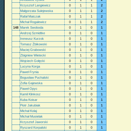
Krzysztof Langiewicz
0
1
1
2
Małgorzata Sulejewska
0
1
1
2
Rafał Matczak
0
1
1
2
Michał Rogalewicz
0
1
1
2
148
Marek Swoboda
0
1
0
1
Andrzej Szmidtke
0
1
0
1
Ireneusz Kurzok
0
1
0
1
Tomasz Żbikowski
0
1
0
1
Maciej Grabowski
0
1
0
1
Zbigniew Wietecki
0
1
0
1
Wojciech Gołęcki
0
1
0
1
Lucyna Korga
0
1
0
1
Paweł Frynia
0
1
0
1
Bogusław Puchalski
0
1
0
1
Zofia Gajewska
0
1
0
1
Paweł Opyc
0
1
0
1
Kamil Klinkosz
0
1
0
1
Kuba Koisar
0
1
0
1
Piotr Jakubiak
0
1
0
1
Michał Kolaj
0
1
0
1
Michał Musielak
0
1
0
1
Krzysztof Jaworski
0
1
0
1
Ryszard Korpalski
0
1
0
1