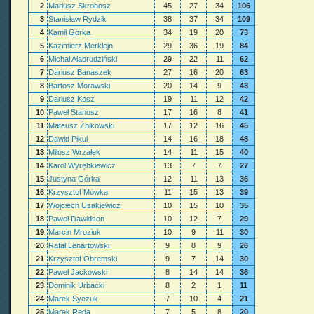
2
Mariusz Skrobosz
45
27
34
106
3
Stanisław Rydzik
38
37
34
109
4
Kamil Górka
34
19
20
73
5
Kazimierz Merklejn
29
36
19
84
6
Michał Alabrudziński
29
22
11
62
7
Dariusz Banaszek
27
16
20
63
8
Bartosz Morawski
20
14
9
43
9
Dariusz Kosz
19
11
12
42
10
Paweł Stanosz
17
16
8
41
11
Mateusz Żbikowski
17
12
16
45
12
Dawid Pikul
14
16
18
48
13
Miłosz Wrzałek
14
11
15
40
14
Karol Wyrębkiewicz
13
7
7
27
15
Justyna Górka
12
11
13
36
16
Krzysztof Mówka
11
15
13
39
17
Wojciech Usakiewicz
10
15
10
35
18
Paweł Dawidson
10
12
7
29
19
Marcin Mroziuk
10
9
11
30
20
Rafał Lenartowski
9
8
9
26
21
Krzysztof Obremski
9
7
14
30
22
Paweł Jackowski
8
14
14
36
23
Dominik Urbacki
8
2
1
11
24
Marek Syczuk
7
10
4
21
25
Marek Reda
7
5
8
20