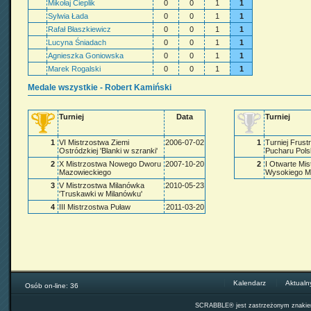
Mikołaj Cieplik
0
0
1
1
Sylwia Łada
0
0
1
1
Rafał Błaszkiewicz
0
0
1
1
Lucyna Śniadach
0
0
1
1
Agnieszka Goniowska
0
0
1
1
Marek Rogalski
0
0
1
1
Medale wszystkie - Robert Kamiński
Turniej
Data
Turniej
1
VI Mistrzostwa Ziemi
2006-07-02
1
Turniej Frustr
Ostródzkiej 'Blanki w szranki'
Pucharu Pols
2
X Mistrzostwa Nowego Dworu
2007-10-20
2
I Otwarte Mi
Mazowieckiego
Wysokiego M
3
V Mistrzostwa Milanówka
2010-05-23
'Truskawki w Milanówku'
4
III Mistrzostwa Puław
2011-03-20
Kalendarz
Aktualn
Osób on-line: 36
SCRABBLE® jest zastrzeżonym znak