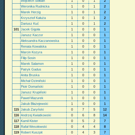
Wojciech Sołdan
1
0
1
2
Weronika Rudnicka
1
0
1
2
Marek Herzig
1
0
1
2
Krzysztof Kałuża
1
0
1
2
Dariusz Kuć
1
0
1
2
101
Jacek Gigoła
1
0
0
1
Janusz Kaczor
1
0
0
1
Aleksandra Kaczanowska
1
0
0
1
Renata Kowalska
1
0
0
1
Marcin Kozyra
1
0
0
1
Filip Sosin
1
0
0
1
Marek Salamon
1
0
0
1
Patryk Gadus
1
0
0
1
Anita Bruska
1
0
0
1
Michał Ozimiński
1
0
0
1
Piotr Domański
1
0
0
1
Janusz Krupiński
1
0
0
1
Paweł Mazurek
1
0
0
1
Jakub Błażejewski
1
0
0
1
115
Jakub Zaryński
0
7
5
12
116
Andrzej Kwiatkowski
0
6
8
14
117
Kamil Kister
0
5
2
7
118
Rafał Wesołowski
0
4
4
8
119
Robert Kuszpit
0
4
3
7