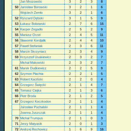
Jan Mrozowski
3
2
3
8
50
Jarosław Borowski
3
2
1
6
Wojciech Zemło
3
2
1
6
52
Ryszard Dębski
3
1
5
9
53
Łukasz Bobowski
2
7
6
15
54
Kacper Zegadło
2
5
2
9
55
Mariusz Orzeł
2
4
5
11
56
Sławomir Kordjalik
2
4
4
10
57
Paweł Stefaniak
2
3
6
11
58
Marcin Skrzyniarz
2
3
4
9
59
Krzysztof Usakiewicz
2
3
2
7
Michał Makowski
2
3
2
7
61
Marek Dudkiewicz
2
2
5
9
62
Szymon Płachta
2
2
1
5
63
Robert Kaciński
2
2
0
4
64
Grzegorz Święcki
2
1
4
7
65
Tomasz Ciejka
2
1
3
6
66
Piotr Broda
2
1
2
5
67
Grzegorz Koczkodon
2
1
1
4
Jarosław Puchalski
2
1
1
4
Joanna Juszczak
2
1
1
4
70
Michał Trumpus
2
1
0
3
71
Jerzy Matyasik
2
0
1
3
72
Andrzej Rechowicz
1
6
9
16