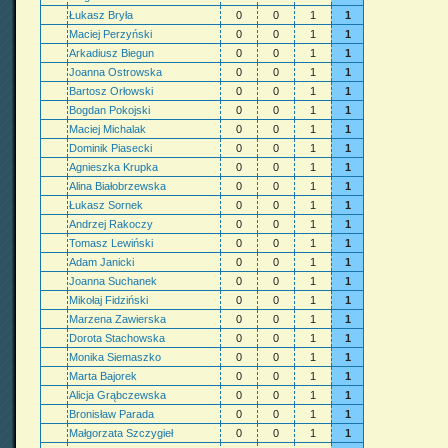
Łukasz Bryła
0
0
1
1
Maciej Perzyński
0
0
1
1
Arkadiusz Biegun
0
0
1
1
Joanna Ostrowska
0
0
1
1
Bartosz Orłowski
0
0
1
1
Bogdan Pokojski
0
0
1
1
Maciej Michalak
0
0
1
1
Dominik Piasecki
0
0
1
1
Agnieszka Krupka
0
0
1
1
Alina Białobrzewska
0
0
1
1
Łukasz Sornek
0
0
1
1
Andrzej Rakoczy
0
0
1
1
Tomasz Lewiński
0
0
1
1
Adam Janicki
0
0
1
1
Joanna Suchanek
0
0
1
1
Mikołaj Fidziński
0
0
1
1
Marzena Zawierska
0
0
1
1
Dorota Stachowska
0
0
1
1
Monika Siemaszko
0
0
1
1
Marta Bajorek
0
0
1
1
Alicja Grąbczewska
0
0
1
1
Bronisław Parada
0
0
1
1
Małgorzata Szczygieł
0
0
1
1