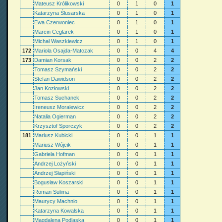
Mateusz Królikowski
0
1
0
1
Katarzyna Ślusarska
0
1
0
1
Ewa Czerwoniec
0
1
0
1
Marcin Ceglarek
0
1
0
1
Michał Waszkiewicz
0
1
0
1
172
Mariola Osajda-Matczak
0
0
4
4
173
Damian Korsak
0
0
2
2
Tomasz Szymański
0
0
2
2
Stefan Dawidson
0
0
2
2
Jan Kozłowski
0
0
2
2
Tomasz Suchanek
0
0
2
2
Ireneusz Moralewicz
0
0
2
2
Natalia Ogierman
0
0
2
2
Krzysztof Sporczyk
0
0
2
2
181
Mariusz Kubicki
0
0
1
1
Mariusz Wójcik
0
0
1
1
Gabriela Hofman
0
0
1
1
Andrzej Lożyński
0
0
1
1
Andrzej Słapiński
0
0
1
1
Bogusław Koszarski
0
0
1
1
Roman Sulima
0
0
1
1
Maurycy Machnio
0
0
1
1
Katarzyna Kowalska
0
0
1
1
Magdalena Podlaska
0
0
1
1