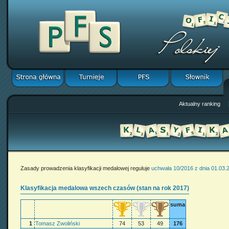
Aktualny ranking
Zasady prowadzenia klasyfikacji medalowej reguluje
uchwała 10/2016 z dnia 01.03.
Klasyfikacja medalowa wszech czasów (stan na rok 2017)
suma
1
Tomasz Zwoliński
74
53
49
176