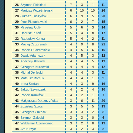
26
Szymon Fidziński
7
3
1
11
27
Mariusz Wrześniewski
6
10
10
26
28
Łukasz Tuszyński
6
9
5
20
29
Piotr Pietuchowski
6
2
7
15
30
Mirosław Uglik
5
6
3
14
31
Dariusz Putoń
5
4
8
17
32
Radosław Konca
5
4
2
11
33
Maciej Czupryniak
4
9
8
21
34
Robert Duczemiński
4
5
6
15
35
Dawid Adamczyk
4
5
3
12
36
Andrzej Oleksiak
4
4
5
13
37
Grzegorz Kurowski
4
4
4
12
38
Michał Derlacki
4
4
3
11
39
Mateusz Borsuk
4
4
1
9
40
Irena Sołdan
4
3
9
16
41
Jakub Szymczak
4
2
4
10
42
Robert Kamiński
4
2
1
7
43
Małgorzata Deszczyńska
3
6
11
20
44
Zdzisław Szota
3
5
5
13
45
Grzegorz Łukasik
3
3
2
8
46
Szymon Zaleski
3
3
0
6
47
Waldemar Czerwoniec
3
2
8
13
48
Artur Irzyk
3
2
3
8