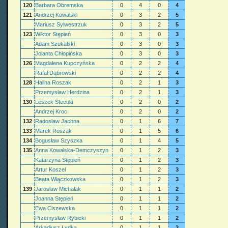
120
Barbara Obremska
0
4
0
4
121
Andrzej Kowalski
0
3
2
5
Mariusz Sylwestrzuk
0
3
2
5
123
Wiktor Stępień
0
3
0
3
Adam Szukalski
0
3
0
3
Jolanta Chłopińska
0
3
0
3
126
Magdalena Kupczyńska
0
2
2
4
Rafał Dąbrowski
0
2
2
4
128
Halina Roszak
0
2
1
3
Przemysław Herdzina
0
2
1
3
130
Leszek Stecuła
0
2
0
2
Andrzej Kroc
0
2
0
2
132
Radosław Jachna
0
1
6
7
133
Marek Roszak
0
1
5
6
134
Bogusław Szyszka
0
1
4
5
135
Anna Kowalska-Demczyszyn
0
1
2
3
Katarzyna Stępień
0
1
2
3
Artur Koszel
0
1
2
3
Beata Wiączkowska
0
1
2
3
139
Jarosław Michalak
0
1
1
2
Joanna Stępień
0
1
1
2
Ewa Ciszewska
0
1
1
2
Przemysław Rybicki
0
1
1
2
Arkadiusz Łydka
0
1
1
2