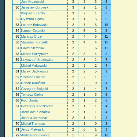
Jan Mrozowski
3
2
3
8
50
Jarosław Borowski
3
2
1
6
Wojciech Zemło
3
2
1
6
52
Ryszard Dębski
3
1
5
9
53
Łukasz Bobowski
2
7
6
15
54
Kacper Zegadło
2
5
2
9
55
Mariusz Orzeł
2
4
5
11
56
Sławomir Kordjalik
2
4
4
10
57
Paweł Stefaniak
2
3
6
11
58
Marcin Skrzyniarz
2
3
4
9
59
Krzysztof Usakiewicz
2
3
2
7
Michał Makowski
2
3
2
7
61
Marek Dudkiewicz
2
2
5
9
62
Szymon Płachta
2
2
1
5
63
Robert Kaciński
2
2
0
4
64
Grzegorz Święcki
2
1
4
7
65
Tomasz Ciejka
2
1
3
6
66
Piotr Broda
2
1
2
5
67
Grzegorz Koczkodon
2
1
1
4
Jarosław Puchalski
2
1
1
4
Joanna Juszczak
2
1
1
4
70
Michał Trumpus
2
1
0
3
71
Jerzy Matyasik
2
0
1
3
72
Andrzej Rechowicz
1
6
9
16