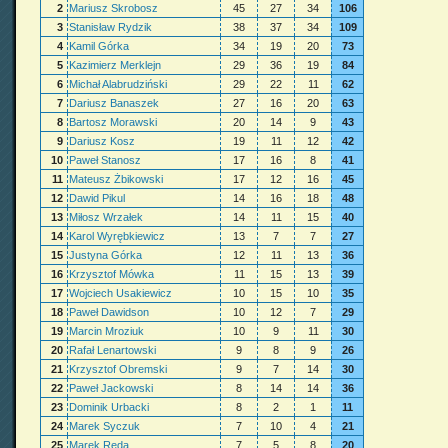
2
Mariusz Skrobosz
45
27
34
106
3
Stanisław Rydzik
38
37
34
109
4
Kamil Górka
34
19
20
73
5
Kazimierz Merklejn
29
36
19
84
6
Michał Alabrudziński
29
22
11
62
7
Dariusz Banaszek
27
16
20
63
8
Bartosz Morawski
20
14
9
43
9
Dariusz Kosz
19
11
12
42
10
Paweł Stanosz
17
16
8
41
11
Mateusz Żbikowski
17
12
16
45
12
Dawid Pikul
14
16
18
48
13
Miłosz Wrzałek
14
11
15
40
14
Karol Wyrębkiewicz
13
7
7
27
15
Justyna Górka
12
11
13
36
16
Krzysztof Mówka
11
15
13
39
17
Wojciech Usakiewicz
10
15
10
35
18
Paweł Dawidson
10
12
7
29
19
Marcin Mroziuk
10
9
11
30
20
Rafał Lenartowski
9
8
9
26
21
Krzysztof Obremski
9
7
14
30
22
Paweł Jackowski
8
14
14
36
23
Dominik Urbacki
8
2
1
11
24
Marek Syczuk
7
10
4
21
25
Marek Reda
7
5
8
20