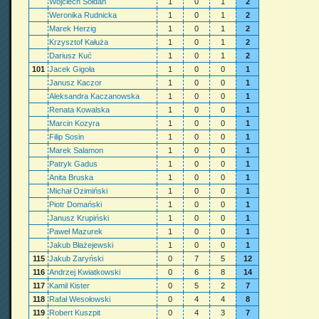
Wojciech Sołdan
1
0
1
2
Weronika Rudnicka
1
0
1
2
Marek Herzig
1
0
1
2
Krzysztof Kałuża
1
0
1
2
Dariusz Kuć
1
0
1
2
101
Jacek Gigoła
1
0
0
1
Janusz Kaczor
1
0
0
1
Aleksandra Kaczanowska
1
0
0
1
Renata Kowalska
1
0
0
1
Marcin Kozyra
1
0
0
1
Filip Sosin
1
0
0
1
Marek Salamon
1
0
0
1
Patryk Gadus
1
0
0
1
Anita Bruska
1
0
0
1
Michał Ozimiński
1
0
0
1
Piotr Domański
1
0
0
1
Janusz Krupiński
1
0
0
1
Paweł Mazurek
1
0
0
1
Jakub Błażejewski
1
0
0
1
115
Jakub Zaryński
0
7
5
12
116
Andrzej Kwiatkowski
0
6
8
14
117
Kamil Kister
0
5
2
7
118
Rafał Wesołowski
0
4
4
8
119
Robert Kuszpit
0
4
3
7