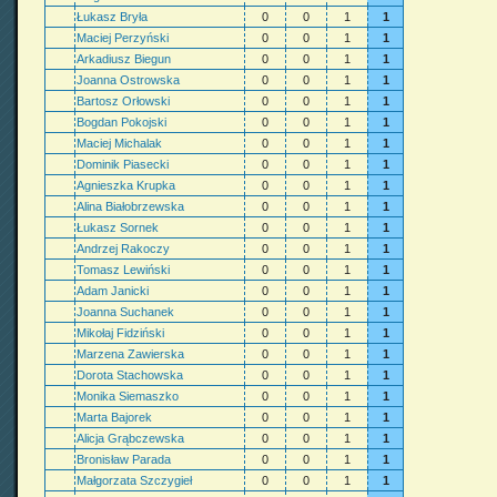
Łukasz Bryła
0
0
1
1
Maciej Perzyński
0
0
1
1
Arkadiusz Biegun
0
0
1
1
Joanna Ostrowska
0
0
1
1
Bartosz Orłowski
0
0
1
1
Bogdan Pokojski
0
0
1
1
Maciej Michalak
0
0
1
1
Dominik Piasecki
0
0
1
1
Agnieszka Krupka
0
0
1
1
Alina Białobrzewska
0
0
1
1
Łukasz Sornek
0
0
1
1
Andrzej Rakoczy
0
0
1
1
Tomasz Lewiński
0
0
1
1
Adam Janicki
0
0
1
1
Joanna Suchanek
0
0
1
1
Mikołaj Fidziński
0
0
1
1
Marzena Zawierska
0
0
1
1
Dorota Stachowska
0
0
1
1
Monika Siemaszko
0
0
1
1
Marta Bajorek
0
0
1
1
Alicja Grąbczewska
0
0
1
1
Bronisław Parada
0
0
1
1
Małgorzata Szczygieł
0
0
1
1