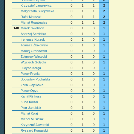
Krzysztof Langiewicz
0
1
1
2
Małgorzata Sulejewska
0
1
1
2
Rafał Matczak
0
1
1
2
Michał Rogalewicz
0
1
1
2
148
Marek Swoboda
0
1
0
1
Andrzej Szmidtke
0
1
0
1
Ireneusz Kurzok
0
1
0
1
Tomasz Żbikowski
0
1
0
1
Maciej Grabowski
0
1
0
1
Zbigniew Wietecki
0
1
0
1
Wojciech Gołęcki
0
1
0
1
Lucyna Korga
0
1
0
1
Paweł Frynia
0
1
0
1
Bogusław Puchalski
0
1
0
1
Zofia Gajewska
0
1
0
1
Paweł Opyc
0
1
0
1
Kamil Klinkosz
0
1
0
1
Kuba Koisar
0
1
0
1
Piotr Jakubiak
0
1
0
1
Michał Kolaj
0
1
0
1
Michał Musielak
0
1
0
1
Krzysztof Jaworski
0
1
0
1
Ryszard Korpalski
0
1
0
1