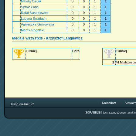
Mikołaj Cieplik
0
0
1
1
Sylwia Łada
0
0
1
1
Rafał Błaszkiewicz
0
0
1
1
Lucyna Śniadach
0
0
1
1
Agnieszka Goniowska
0
0
1
1
Marek Rogalski
0
0
1
1
Medale wszystkie - Krzysztof Langiewicz
Turniej
Data
Turniej
1
VI Mistrzost
Kalendarz
Aktualn
Osób on-line: 25
SCRABBLE® jest zastrzeżonym znak