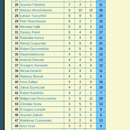
26
Szymon Fidziński
7
3
1
11
27
Mariusz Wrześniewski
6
10
10
26
28
Łukasz Tuszyński
6
9
5
20
29
Piotr Pietuchowski
6
2
7
15
30
Mirosław Uglik
5
6
3
14
31
Dariusz Putoń
5
4
8
17
32
Radosław Konca
5
4
2
11
33
Maciej Czupryniak
4
9
8
21
34
Robert Duczemiński
4
5
6
15
35
Dawid Adamczyk
4
5
3
12
36
Andrzej Oleksiak
4
4
5
13
37
Grzegorz Kurowski
4
4
4
12
38
Michał Derlacki
4
4
3
11
39
Mateusz Borsuk
4
4
1
9
40
Irena Sołdan
4
3
9
16
41
Jakub Szymczak
4
2
4
10
42
Robert Kamiński
4
2
1
7
43
Małgorzata Deszczyńska
3
6
11
20
44
Zdzisław Szota
3
5
5
13
45
Grzegorz Łukasik
3
3
2
8
46
Szymon Zaleski
3
3
0
6
47
Waldemar Czerwoniec
3
2
8
13
48
Artur Irzyk
3
2
3
8