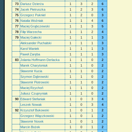
73
Dariusz Dzierża
1
3
2
6
74
Jacek Pietruszka
1
2
3
6
75
Grzegorz Pukniel
1
2
0
3
76
Natalia Woźniak
1
1
4
6
77
Maciej Grąbczewski
1
1
3
5
78
Filip Warzecha
1
1
2
4
79
Maciej Gałecki
1
1
1
3
Aleksander Puchalski
1
1
1
3
Karol Waniek
1
1
1
3
Paweł Zaręba
1
1
1
3
83
Jolanta Hoffmann-Derlacka
1
1
0
2
Marek Charytoniuk
1
1
0
2
Sławomir Kucia
1
1
0
2
Szymon Dąbrowski
1
1
0
2
Sławomir Piotrowski
1
1
0
2
Maciej Rzychoń
1
1
0
2
Juliusz Czupryniak
1
1
0
2
90
Edward Stefaniak
1
0
3
4
Leszek Nowak
1
0
3
4
92
Krzysztof Bukowski
1
0
1
2
Grzegorz Wiączkowski
1
0
1
2
Sławomir Nosek
1
0
1
2
Marcin Bożek
1
0
1
2