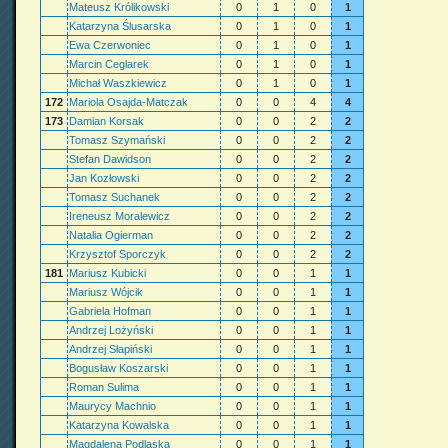
Mateusz Królikowski
0
1
0
1
Katarzyna Ślusarska
0
1
0
1
Ewa Czerwoniec
0
1
0
1
Marcin Ceglarek
0
1
0
1
Michał Waszkiewicz
0
1
0
1
172
Mariola Osajda-Matczak
0
0
4
4
173
Damian Korsak
0
0
2
2
Tomasz Szymański
0
0
2
2
Stefan Dawidson
0
0
2
2
Jan Kozłowski
0
0
2
2
Tomasz Suchanek
0
0
2
2
Ireneusz Moralewicz
0
0
2
2
Natalia Ogierman
0
0
2
2
Krzysztof Sporczyk
0
0
2
2
181
Mariusz Kubicki
0
0
1
1
Mariusz Wójcik
0
0
1
1
Gabriela Hofman
0
0
1
1
Andrzej Lożyński
0
0
1
1
Andrzej Słapiński
0
0
1
1
Bogusław Koszarski
0
0
1
1
Roman Sulima
0
0
1
1
Maurycy Machnio
0
0
1
1
Katarzyna Kowalska
0
0
1
1
Magdalena Podlaska
0
0
1
1