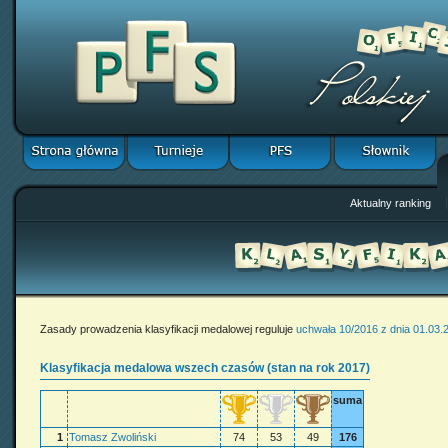
Aktualny ranking
Zasady prowadzenia klasyfikacji medalowej reguluje
uchwała 10/2016 z dnia 01.03.
Klasyfikacja medalowa wszech czasów (stan na rok 2017)
suma
1
Tomasz Zwoliński
74
53
49
176