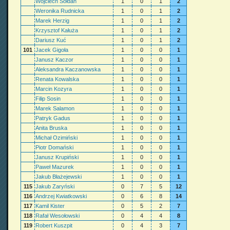
Wojciech Sołdan
1
0
1
2
Weronika Rudnicka
1
0
1
2
Marek Herzig
1
0
1
2
Krzysztof Kałuża
1
0
1
2
Dariusz Kuć
1
0
1
2
101
Jacek Gigoła
1
0
0
1
Janusz Kaczor
1
0
0
1
Aleksandra Kaczanowska
1
0
0
1
Renata Kowalska
1
0
0
1
Marcin Kozyra
1
0
0
1
Filip Sosin
1
0
0
1
Marek Salamon
1
0
0
1
Patryk Gadus
1
0
0
1
Anita Bruska
1
0
0
1
Michał Ozimiński
1
0
0
1
Piotr Domański
1
0
0
1
Janusz Krupiński
1
0
0
1
Paweł Mazurek
1
0
0
1
Jakub Błażejewski
1
0
0
1
115
Jakub Zaryński
0
7
5
12
116
Andrzej Kwiatkowski
0
6
8
14
117
Kamil Kister
0
5
2
7
118
Rafał Wesołowski
0
4
4
8
119
Robert Kuszpit
0
4
3
7