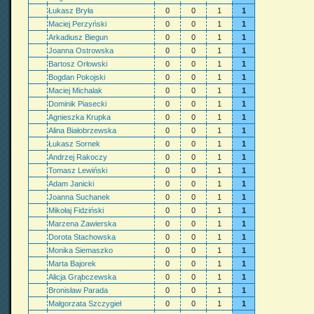
Łukasz Bryła
0
0
1
1
Maciej Perzyński
0
0
1
1
Arkadiusz Biegun
0
0
1
1
Joanna Ostrowska
0
0
1
1
Bartosz Orłowski
0
0
1
1
Bogdan Pokojski
0
0
1
1
Maciej Michalak
0
0
1
1
Dominik Piasecki
0
0
1
1
Agnieszka Krupka
0
0
1
1
Alina Białobrzewska
0
0
1
1
Łukasz Sornek
0
0
1
1
Andrzej Rakoczy
0
0
1
1
Tomasz Lewiński
0
0
1
1
Adam Janicki
0
0
1
1
Joanna Suchanek
0
0
1
1
Mikołaj Fidziński
0
0
1
1
Marzena Zawierska
0
0
1
1
Dorota Stachowska
0
0
1
1
Monika Siemaszko
0
0
1
1
Marta Bajorek
0
0
1
1
Alicja Grąbczewska
0
0
1
1
Bronisław Parada
0
0
1
1
Małgorzata Szczygieł
0
0
1
1