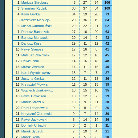
2
Mariusz Skrobosz
45
27
34
106
3
Stanisław Rydzik
38
37
34
109
4
Kamil Górka
34
19
20
73
5
Kazimierz Merklejn
29
36
19
84
6
Michał Alabrudziński
29
22
11
62
7
Dariusz Banaszek
27
16
20
63
8
Bartosz Morawski
20
14
9
43
9
Dariusz Kosz
19
11
12
42
10
Paweł Stanosz
17
16
8
41
11
Mateusz Żbikowski
17
12
16
45
12
Dawid Pikul
14
16
18
48
13
Miłosz Wrzałek
14
11
15
40
14
Karol Wyrębkiewicz
13
7
7
27
15
Justyna Górka
12
11
13
36
16
Krzysztof Mówka
11
15
13
39
17
Wojciech Usakiewicz
10
15
10
35
18
Paweł Dawidson
10
12
7
29
19
Marcin Mroziuk
10
9
11
30
20
Rafał Lenartowski
9
8
9
26
21
Krzysztof Obremski
9
7
14
30
22
Paweł Jackowski
8
14
14
36
23
Dominik Urbacki
8
2
1
11
24
Marek Syczuk
7
10
4
21
25
Marek Reda
7
5
8
20