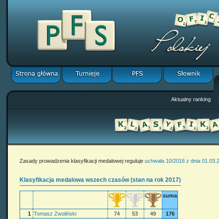
Aktualny ranking
Zasady prowadzenia klasyfikacji medalowej reguluje
uchwała 10/2016 z dnia 01.03.
Klasyfikacja medalowa wszech czasów (stan na rok 2017)
suma
1
Tomasz Zwoliński
74
53
49
176