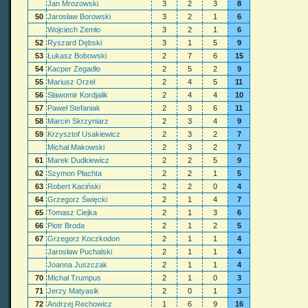
Jan Mrozowski
3
2
3
8
50
Jarosław Borowski
3
2
1
6
Wojciech Zemło
3
2
1
6
52
Ryszard Dębski
3
1
5
9
53
Łukasz Bobowski
2
7
6
15
54
Kacper Zegadło
2
5
2
9
55
Mariusz Orzeł
2
4
5
11
56
Sławomir Kordjalik
2
4
4
10
57
Paweł Stefaniak
2
3
6
11
58
Marcin Skrzyniarz
2
3
4
9
59
Krzysztof Usakiewicz
2
3
2
7
Michał Makowski
2
3
2
7
61
Marek Dudkiewicz
2
2
5
9
62
Szymon Płachta
2
2
1
5
63
Robert Kaciński
2
2
0
4
64
Grzegorz Święcki
2
1
4
7
65
Tomasz Ciejka
2
1
3
6
66
Piotr Broda
2
1
2
5
67
Grzegorz Koczkodon
2
1
1
4
Jarosław Puchalski
2
1
1
4
Joanna Juszczak
2
1
1
4
70
Michał Trumpus
2
1
0
3
71
Jerzy Matyasik
2
0
1
3
72
Andrzej Rechowicz
1
6
9
16