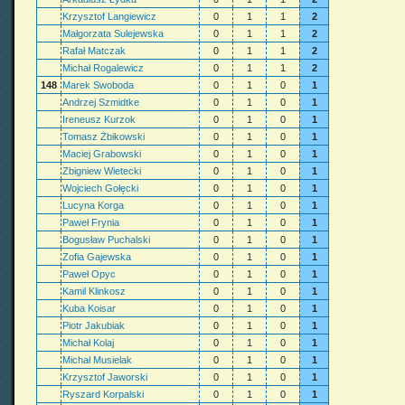
Krzysztof Langiewicz
0
1
1
2
Małgorzata Sulejewska
0
1
1
2
Rafał Matczak
0
1
1
2
Michał Rogalewicz
0
1
1
2
148
Marek Swoboda
0
1
0
1
Andrzej Szmidtke
0
1
0
1
Ireneusz Kurzok
0
1
0
1
Tomasz Żbikowski
0
1
0
1
Maciej Grabowski
0
1
0
1
Zbigniew Wietecki
0
1
0
1
Wojciech Gołęcki
0
1
0
1
Lucyna Korga
0
1
0
1
Paweł Frynia
0
1
0
1
Bogusław Puchalski
0
1
0
1
Zofia Gajewska
0
1
0
1
Paweł Opyc
0
1
0
1
Kamil Klinkosz
0
1
0
1
Kuba Koisar
0
1
0
1
Piotr Jakubiak
0
1
0
1
Michał Kolaj
0
1
0
1
Michał Musielak
0
1
0
1
Krzysztof Jaworski
0
1
0
1
Ryszard Korpalski
0
1
0
1