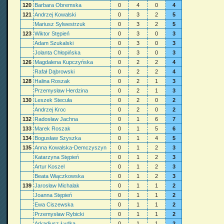
120
Barbara Obremska
0
4
0
4
121
Andrzej Kowalski
0
3
2
5
Mariusz Sylwestrzuk
0
3
2
5
123
Wiktor Stępień
0
3
0
3
Adam Szukalski
0
3
0
3
Jolanta Chłopińska
0
3
0
3
126
Magdalena Kupczyńska
0
2
2
4
Rafał Dąbrowski
0
2
2
4
128
Halina Roszak
0
2
1
3
Przemysław Herdzina
0
2
1
3
130
Leszek Stecuła
0
2
0
2
Andrzej Kroc
0
2
0
2
132
Radosław Jachna
0
1
6
7
133
Marek Roszak
0
1
5
6
134
Bogusław Szyszka
0
1
4
5
135
Anna Kowalska-Demczyszyn
0
1
2
3
Katarzyna Stępień
0
1
2
3
Artur Koszel
0
1
2
3
Beata Wiączkowska
0
1
2
3
139
Jarosław Michalak
0
1
1
2
Joanna Stępień
0
1
1
2
Ewa Ciszewska
0
1
1
2
Przemysław Rybicki
0
1
1
2
Arkadiusz Łydka
0
1
1
2