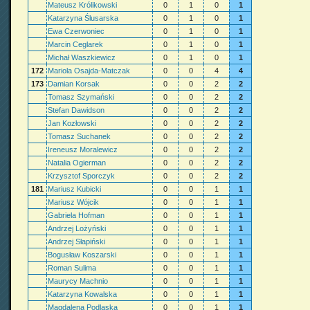
Mateusz Królikowski
0
1
0
1
Katarzyna Ślusarska
0
1
0
1
Ewa Czerwoniec
0
1
0
1
Marcin Ceglarek
0
1
0
1
Michał Waszkiewicz
0
1
0
1
172
Mariola Osajda-Matczak
0
0
4
4
173
Damian Korsak
0
0
2
2
Tomasz Szymański
0
0
2
2
Stefan Dawidson
0
0
2
2
Jan Kozłowski
0
0
2
2
Tomasz Suchanek
0
0
2
2
Ireneusz Moralewicz
0
0
2
2
Natalia Ogierman
0
0
2
2
Krzysztof Sporczyk
0
0
2
2
181
Mariusz Kubicki
0
0
1
1
Mariusz Wójcik
0
0
1
1
Gabriela Hofman
0
0
1
1
Andrzej Lożyński
0
0
1
1
Andrzej Słapiński
0
0
1
1
Bogusław Koszarski
0
0
1
1
Roman Sulima
0
0
1
1
Maurycy Machnio
0
0
1
1
Katarzyna Kowalska
0
0
1
1
Magdalena Podlaska
0
0
1
1