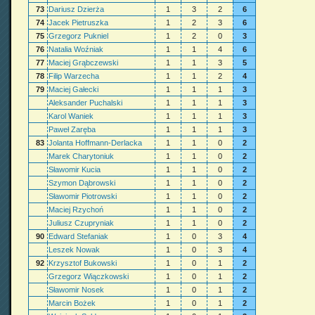
73
Dariusz Dzierża
1
3
2
6
74
Jacek Pietruszka
1
2
3
6
75
Grzegorz Pukniel
1
2
0
3
76
Natalia Woźniak
1
1
4
6
77
Maciej Grąbczewski
1
1
3
5
78
Filip Warzecha
1
1
2
4
79
Maciej Gałecki
1
1
1
3
Aleksander Puchalski
1
1
1
3
Karol Waniek
1
1
1
3
Paweł Zaręba
1
1
1
3
83
Jolanta Hoffmann-Derlacka
1
1
0
2
Marek Charytoniuk
1
1
0
2
Sławomir Kucia
1
1
0
2
Szymon Dąbrowski
1
1
0
2
Sławomir Piotrowski
1
1
0
2
Maciej Rzychoń
1
1
0
2
Juliusz Czupryniak
1
1
0
2
90
Edward Stefaniak
1
0
3
4
Leszek Nowak
1
0
3
4
92
Krzysztof Bukowski
1
0
1
2
Grzegorz Wiączkowski
1
0
1
2
Sławomir Nosek
1
0
1
2
Marcin Bożek
1
0
1
2