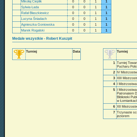
Mikołaj Cieplik
0
0
1
1
Sylwia Łada
0
0
1
1
Rafał Błaszkiewicz
0
0
1
1
Lucyna Śniadach
0
0
1
1
Agnieszka Goniowska
0
0
1
1
Marek Rogalski
0
0
1
1
Medale wszystkie - Robert Kuszpit
Turniej
Data
Turniej
1
Turniej Towa
Pucharu Pols
2
IV Mistrzostw
3
XIII Mistrzo
4
I Mistrzostw
5
I Mistrzostw
Patronatem D
Biblioteki Pub
w Łomiankac
6
XII Mistrzos
7
Trzynaste sc
jeziorem