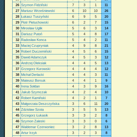
26
Szymon Fidziński
7
3
1
11
27
Mariusz Wrześniewski
6
10
10
26
28
Łukasz Tuszyński
6
9
5
20
29
Piotr Pietuchowski
6
2
7
15
30
Mirosław Uglik
5
6
3
14
31
Dariusz Putoń
5
4
8
17
32
Radosław Konca
5
4
2
11
33
Maciej Czupryniak
4
9
8
21
34
Robert Duczemiński
4
5
6
15
35
Dawid Adamczyk
4
5
3
12
36
Andrzej Oleksiak
4
4
5
13
37
Grzegorz Kurowski
4
4
4
12
38
Michał Derlacki
4
4
3
11
39
Mateusz Borsuk
4
4
1
9
40
Irena Sołdan
4
3
9
16
41
Jakub Szymczak
4
2
4
10
42
Robert Kamiński
4
2
1
7
43
Małgorzata Deszczyńska
3
6
11
20
44
Zdzisław Szota
3
5
5
13
45
Grzegorz Łukasik
3
3
2
8
46
Szymon Zaleski
3
3
0
6
47
Waldemar Czerwoniec
3
2
8
13
48
Artur Irzyk
3
2
3
8