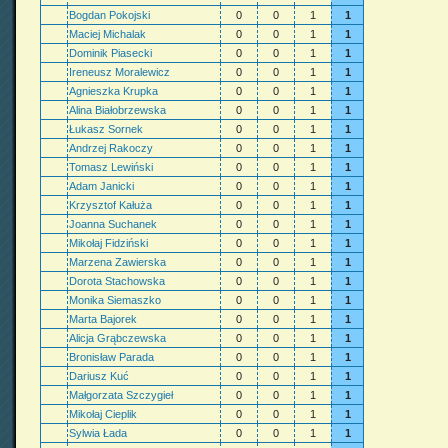
Bogdan Pokojski
0
0
1
1
Maciej Michalak
0
0
1
1
Dominik Piasecki
0
0
1
1
Ireneusz Moralewicz
0
0
1
1
Agnieszka Krupka
0
0
1
1
Alina Białobrzewska
0
0
1
1
Łukasz Sornek
0
0
1
1
Andrzej Rakoczy
0
0
1
1
Tomasz Lewiński
0
0
1
1
Adam Janicki
0
0
1
1
Krzysztof Kałuża
0
0
1
1
Joanna Suchanek
0
0
1
1
Mikołaj Fidziński
0
0
1
1
Marzena Zawierska
0
0
1
1
Dorota Stachowska
0
0
1
1
Monika Siemaszko
0
0
1
1
Marta Bajorek
0
0
1
1
Alicja Grąbczewska
0
0
1
1
Bronisław Parada
0
0
1
1
Dariusz Kuć
0
0
1
1
Małgorzata Szczygieł
0
0
1
1
Mikołaj Cieplik
0
0
1
1
Sylwia Łada
0
0
1
1