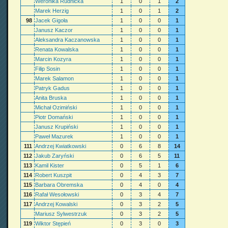
Weronika Rudnicka
1
0
1
2
Marek Herzig
1
0
1
2
98
Jacek Gigoła
1
0
0
1
Janusz Kaczor
1
0
0
1
Aleksandra Kaczanowska
1
0
0
1
Renata Kowalska
1
0
0
1
Marcin Kozyra
1
0
0
1
Filip Sosin
1
0
0
1
Marek Salamon
1
0
0
1
Patryk Gadus
1
0
0
1
Anita Bruska
1
0
0
1
Michał Ozimiński
1
0
0
1
Piotr Domański
1
0
0
1
Janusz Krupiński
1
0
0
1
Paweł Mazurek
1
0
0
1
111
Andrzej Kwiatkowski
0
6
8
14
112
Jakub Zaryński
0
6
5
11
113
Kamil Kister
0
5
1
6
114
Robert Kuszpit
0
4
3
7
115
Barbara Obremska
0
4
0
4
116
Rafał Wesołowski
0
3
4
7
117
Andrzej Kowalski
0
3
2
5
Mariusz Sylwestrzuk
0
3
2
5
119
Wiktor Stępień
0
3
0
3