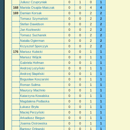
Juliusz Czupryniak
0
1
0
1
168
Mariola Osajda-Matczak
0
0
4
4
169
Damian Korsak
0
0
2
2
Tomasz Szymański
0
0
2
2
Stefan Dawidson
0
0
2
2
Jan Kozłowski
0
0
2
2
Tomasz Suchanek
0
0
2
2
Natalia Ogierman
0
0
2
2
Krzysztof Sporczyk
0
0
2
2
176
Mariusz Kubicki
0
0
1
1
Mariusz Wójcik
0
0
1
1
Gabriela Hofman
0
0
1
1
Andrzej Lożyński
0
0
1
1
Andrzej Słapiński
0
0
1
1
Bogusław Koszarski
0
0
1
1
Roman Sulima
0
0
1
1
Maurycy Machnio
0
0
1
1
Katarzyna Kowalska
0
0
1
1
Magdalena Podlaska
0
0
1
1
Łukasz Bryła
0
0
1
1
Maciej Perzyński
0
0
1
1
Arkadiusz Biegun
0
0
1
1
Joanna Ostrowska
0
0
1
1
Bartosz Orłowski
0
0
1
1