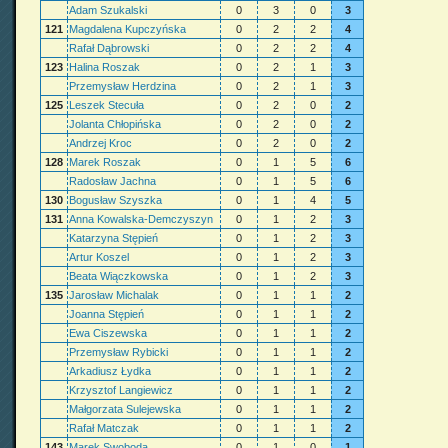
Adam Szukalski
0
3
0
3
121
Magdalena Kupczyńska
0
2
2
4
Rafał Dąbrowski
0
2
2
4
123
Halina Roszak
0
2
1
3
Przemysław Herdzina
0
2
1
3
125
Leszek Stecuła
0
2
0
2
Jolanta Chłopińska
0
2
0
2
Andrzej Kroc
0
2
0
2
128
Marek Roszak
0
1
5
6
Radosław Jachna
0
1
5
6
130
Bogusław Szyszka
0
1
4
5
131
Anna Kowalska-Demczyszyn
0
1
2
3
Katarzyna Stępień
0
1
2
3
Artur Koszel
0
1
2
3
Beata Wiączkowska
0
1
2
3
135
Jarosław Michalak
0
1
1
2
Joanna Stępień
0
1
1
2
Ewa Ciszewska
0
1
1
2
Przemysław Rybicki
0
1
1
2
Arkadiusz Łydka
0
1
1
2
Krzysztof Langiewicz
0
1
1
2
Małgorzata Sulejewska
0
1
1
2
Rafał Matczak
0
1
1
2
143
Marek Swoboda
0
1
0
1