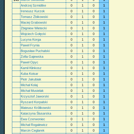
Andrzej Szmidtke
0
1
0
1
Ireneusz Kurzok
0
1
0
1
Tomasz Żbikowski
0
1
0
1
Maciej Grabowski
0
1
0
1
Zbigniew Wietecki
0
1
0
1
Wojciech Gołęcki
0
1
0
1
Lucyna Korga
0
1
0
1
Paweł Frynia
0
1
0
1
Bogusław Puchalski
0
1
0
1
Zofia Gajewska
0
1
0
1
Paweł Opyc
0
1
0
1
Kamil Klinkosz
0
1
0
1
Kuba Koisar
0
1
0
1
Piotr Jakubiak
0
1
0
1
Michał Kolaj
0
1
0
1
Michał Musielak
0
1
0
1
Krzysztof Jaworski
0
1
0
1
Ryszard Korpalski
0
1
0
1
Mateusz Królikowski
0
1
0
1
Katarzyna Ślusarska
0
1
0
1
Ewa Czerwoniec
0
1
0
1
Michał Rogalewicz
0
1
0
1
Marcin Ceglarek
0
1
0
1