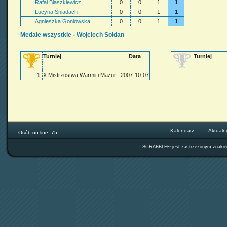
Rafał Błaszkiewicz
0
0
1
1
Lucyna Śniadach
0
0
1
1
Agnieszka Goniowska
0
0
1
1
Medale wszystkie - Wojciech Sołdan
Turniej
Data
Turniej
1
X Mistrzostwa Warmii i Mazur
2007-10-07
Kalendarz
Aktualn
Osób on-line: 75
SCRABBLE® jest zastrzeżonym znak