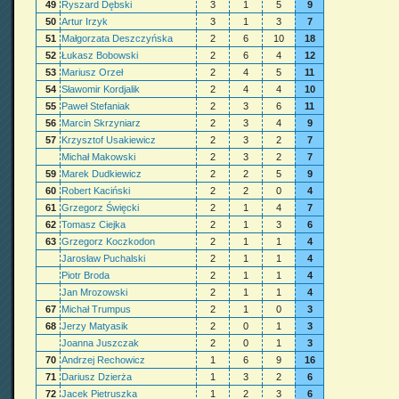
49
Ryszard Dębski
3
1
5
9
50
Artur Irzyk
3
1
3
7
51
Małgorzata Deszczyńska
2
6
10
18
52
Łukasz Bobowski
2
6
4
12
53
Mariusz Orzeł
2
4
5
11
54
Sławomir Kordjalik
2
4
4
10
55
Paweł Stefaniak
2
3
6
11
56
Marcin Skrzyniarz
2
3
4
9
57
Krzysztof Usakiewicz
2
3
2
7
Michał Makowski
2
3
2
7
59
Marek Dudkiewicz
2
2
5
9
60
Robert Kaciński
2
2
0
4
61
Grzegorz Święcki
2
1
4
7
62
Tomasz Ciejka
2
1
3
6
63
Grzegorz Koczkodon
2
1
1
4
Jarosław Puchalski
2
1
1
4
Piotr Broda
2
1
1
4
Jan Mrozowski
2
1
1
4
67
Michał Trumpus
2
1
0
3
68
Jerzy Matyasik
2
0
1
3
Joanna Juszczak
2
0
1
3
70
Andrzej Rechowicz
1
6
9
16
71
Dariusz Dzierża
1
3
2
6
72
Jacek Pietruszka
1
2
3
6