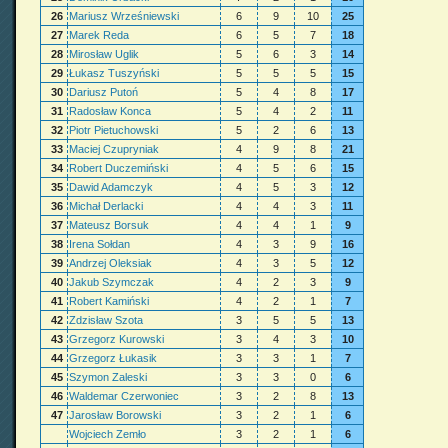
26
Mariusz Wrześniewski
6
9
10
25
27
Marek Reda
6
5
7
18
28
Mirosław Uglik
5
6
3
14
29
Łukasz Tuszyński
5
5
5
15
30
Dariusz Putoń
5
4
8
17
31
Radosław Konca
5
4
2
11
32
Piotr Pietuchowski
5
2
6
13
33
Maciej Czupryniak
4
9
8
21
34
Robert Duczemiński
4
5
6
15
35
Dawid Adamczyk
4
5
3
12
36
Michał Derlacki
4
4
3
11
37
Mateusz Borsuk
4
4
1
9
38
Irena Sołdan
4
3
9
16
39
Andrzej Oleksiak
4
3
5
12
40
Jakub Szymczak
4
2
3
9
41
Robert Kamiński
4
2
1
7
42
Zdzisław Szota
3
5
5
13
43
Grzegorz Kurowski
3
4
3
10
44
Grzegorz Łukasik
3
3
1
7
45
Szymon Zaleski
3
3
0
6
46
Waldemar Czerwoniec
3
2
8
13
47
Jarosław Borowski
3
2
1
6
Wojciech Zemło
3
2
1
6