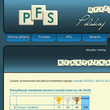
Aktualny ranking
Zasady prowadzenia klasyfikacji medalowej reguluje
uchwała 10/2016 z dnia 01.03.
Klasyfikacja medalowa wszech czasów (stan na rok 2016)
suma
1
Tomasz Zwoliński
73
53
49
175