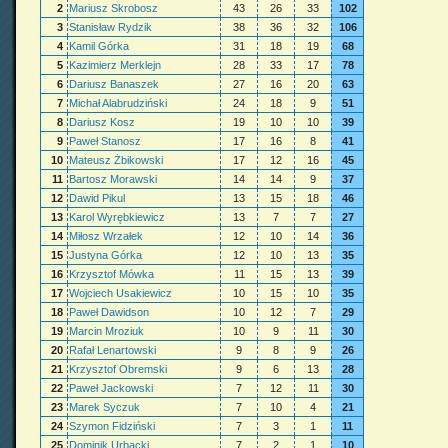
2
Mariusz Skrobosz
43
26
33
102
3
Stanisław Rydzik
38
36
32
106
4
Kamil Górka
31
18
19
68
5
Kazimierz Merklejn
28
33
17
78
6
Dariusz Banaszek
27
16
20
63
7
Michał Alabrudziński
24
18
9
51
8
Dariusz Kosz
19
10
10
39
9
Paweł Stanosz
17
16
8
41
10
Mateusz Żbikowski
17
12
16
45
11
Bartosz Morawski
14
14
9
37
12
Dawid Pikul
13
15
18
46
13
Karol Wyrębkiewicz
13
7
7
27
14
Miłosz Wrzałek
12
10
14
36
15
Justyna Górka
12
10
13
35
16
Krzysztof Mówka
11
15
13
39
17
Wojciech Usakiewicz
10
15
10
35
18
Paweł Dawidson
10
12
7
29
19
Marcin Mroziuk
10
9
11
30
20
Rafał Lenartowski
9
8
9
26
21
Krzysztof Obremski
9
6
13
28
22
Paweł Jackowski
7
12
11
30
23
Marek Syczuk
7
10
4
21
24
Szymon Fidziński
7
3
1
11
25
Dominik Urbacki
7
2
1
10