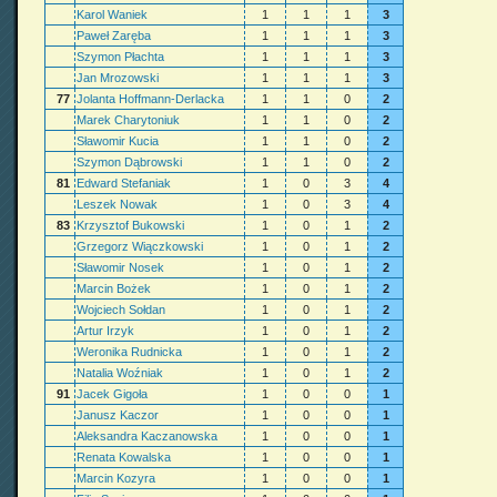
Karol Waniek
1
1
1
3
Paweł Zaręba
1
1
1
3
Szymon Płachta
1
1
1
3
Jan Mrozowski
1
1
1
3
77
Jolanta Hoffmann-Derlacka
1
1
0
2
Marek Charytoniuk
1
1
0
2
Sławomir Kucia
1
1
0
2
Szymon Dąbrowski
1
1
0
2
81
Edward Stefaniak
1
0
3
4
Leszek Nowak
1
0
3
4
83
Krzysztof Bukowski
1
0
1
2
Grzegorz Wiączkowski
1
0
1
2
Sławomir Nosek
1
0
1
2
Marcin Bożek
1
0
1
2
Wojciech Sołdan
1
0
1
2
Artur Irzyk
1
0
1
2
Weronika Rudnicka
1
0
1
2
Natalia Woźniak
1
0
1
2
91
Jacek Gigoła
1
0
0
1
Janusz Kaczor
1
0
0
1
Aleksandra Kaczanowska
1
0
0
1
Renata Kowalska
1
0
0
1
Marcin Kozyra
1
0
0
1