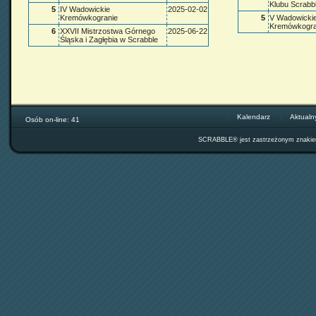
Klubu Scrabb
5
IV Wadowickie
2025-02-02
Kremówkogranie
5
V Wadowicki
Kremówkogra
6
XXVII Mistrzostwa Górnego
2025-06-22
Śląska i Zagłębia w Scrabble
Kalendarz
Aktualn
Osób on-line: 41
SCRABBLE® jest zastrzeżonym znak