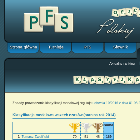
Aktualny ranking
Zasady prowadzenia klasyfikacji medalowej reguluje
uchwała 10/2016 z dnia 01.03.
Klasyfikacja medalowa wszech czasów (stan na rok 2014)
suma
1
Tomasz Zwoliński
70
51
48
169