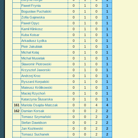
Paweł Frynia
0
1
0
1
Bogusław Puchalski
0
1
0
1
Zofia Gajewska
0
1
0
1
Paweł Opyc
0
1
0
1
Kamil Klinkosz
0
1
0
1
Kuba Koisar
0
1
0
1
Arkadiusz Łydka
0
1
0
1
Piotr Jakubiak
0
1
0
1
Michał Kolaj
0
1
0
1
Michał Musielak
0
1
0
1
Sławomir Piotrowski
0
1
0
1
Krzysztof Jaworski
0
1
0
1
Andrzej Kroc
0
1
0
1
Ryszard Korpalski
0
1
0
1
Mateusz Królikowski
0
1
0
1
Maciej Rzychoń
0
1
0
1
Katarzyna Ślusarska
0
1
0
1
161
Mariola Osajda-Matczak
0
0
4
4
162
Damian Korsak
0
0
2
2
Tomasz Szymański
0
0
2
2
Stefan Dawidson
0
0
2
2
Jan Kozłowski
0
0
2
2
Tomasz Suchanek
0
0
2
2