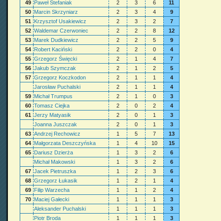
49
Paweł Stefaniak
2
3
6
11
50
Marcin Skrzyniarz
2
3
4
9
51
Krzysztof Usakiewicz
2
3
2
7
52
Waldemar Czerwoniec
2
2
8
12
53
Marek Dudkiewicz
2
2
5
9
54
Robert Kaciński
2
2
0
4
55
Grzegorz Święcki
2
1
4
7
56
Jakub Szymczak
2
1
2
5
57
Grzegorz Koczkodon
2
1
1
4
Jarosław Puchalski
2
1
1
4
59
Michał Trumpus
2
1
0
3
60
Tomasz Ciejka
2
0
2
4
61
Jerzy Matyasik
2
0
1
3
Joanna Juszczak
2
0
1
3
63
Andrzej Rechowicz
1
5
7
13
64
Małgorzata Deszczyńska
1
4
10
15
65
Dariusz Dzierża
1
3
2
6
Michał Makowski
1
3
2
6
67
Jacek Pietruszka
1
2
3
6
68
Grzegorz Łukasik
1
2
1
4
69
Filip Warzecha
1
1
2
4
70
Maciej Gałecki
1
1
1
3
Aleksander Puchalski
1
1
1
3
Piotr Broda
1
1
1
3