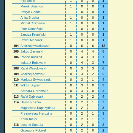
Filip Sosin
1
0
0
1
Marek Salamon
1
0
0
1
Patryk Gadus
1
0
0
1
Anita Bruska
1
0
0
1
Michał Ozimiński
1
0
0
1
Piotr Domański
1
0
0
1
Janusz Krupiński
1
0
0
1
Paweł Mazurek
1
0
0
1
104
Andrzej Kwiatkowski
0
6
6
12
105
Jakub Zaryński
0
4
4
8
106
Robert Kuszpit
0
4
3
7
Łukasz Bobowski
0
4
3
7
108
Rafał Wesołowski
0
3
3
6
109
Andrzej Kowalski
0
3
2
5
110
Mariusz Sylwestrzuk
0
3
1
4
111
Wiktor Stępień
0
3
0
3
Barbara Obremska
0
3
0
3
113
Rafał Dąbrowski
0
2
2
4
114
Halina Roszak
0
2
1
3
Magdalena Kupczyńska
0
2
1
3
Przemysław Herdzina
0
2
1
3
Kamil Kister
0
2
1
3
118
Leszek Stecuła
0
2
0
2
Grzegorz Pukniel
0
2
0
2