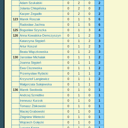
Adam Szukalski
0
2
0
2
Jolanta Chłopińska
0
2
0
2
Kacper Zegadło
0
2
0
2
123
Marek Roszak
0
1
5
6
Radosław Jachna
0
1
5
6
125
Bogusław Szyszka
0
1
3
4
126
Anna Kowalska-Demczyszyn
0
1
2
3
Katarzyna Stępień
0
1
2
3
Artur Koszel
0
1
2
3
Beata Wiączkowska
0
1
2
3
130
Jarosław Michalak
0
1
1
2
Joanna Stępień
0
1
1
2
Ewa Ciszewska
0
1
1
2
Przemysław Rybicki
0
1
1
2
Krzysztof Langiewicz
0
1
1
2
Małgorzata Sulejewska
0
1
1
2
136
Marek Swoboda
0
1
0
1
Andrzej Szmidtke
0
1
0
1
Ireneusz Kurzok
0
1
0
1
Tomasz Żbikowski
0
1
0
1
Maciej Grabowski
0
1
0
1
Zbigniew Wietecki
0
1
0
1
Wojciech Gołęcki
0
1
0
1
Lucyna Korga
0
1
0
1