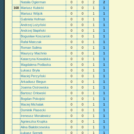
Natalia Ogierman
0
0
2
2
168
Mariusz Kubicki
0
0
1
1
Mariusz Wójcik
0
0
1
1
Gabriela Hofman
0
0
1
1
Andrzej Lożyński
0
0
1
1
Andrzej Słapiński
0
0
1
1
Bogusław Koszarski
0
0
1
1
Rafał Matczak
0
0
1
1
Roman Sulima
0
0
1
1
Maurycy Machnio
0
0
1
1
Katarzyna Kowalska
0
0
1
1
Magdalena Podlaska
0
0
1
1
Łukasz Bryła
0
0
1
1
Maciej Perzyński
0
0
1
1
Arkadiusz Biegun
0
0
1
1
Joanna Ostrowska
0
0
1
1
Bartosz Orłowski
0
0
1
1
Bogdan Pokojski
0
0
1
1
Maciej Michalak
0
0
1
1
Dominik Piasecki
0
0
1
1
Ireneusz Moralewicz
0
0
1
1
Agnieszka Krupka
0
0
1
1
Alina Białobrzewska
0
0
1
1
Łukasz Sornek
0
0
1
1