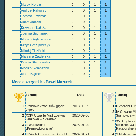
Marek Herzig
0
0
1
1
Andrzej Rakoczy
0
0
1
1
Tomasz Lewiński
0
0
1
1
Adam Janicki
0
0
1
1
Krzysztof Kałuża
0
0
1
1
Joanna Suchanek
0
0
1
1
Maciej Grąbczewski
0
0
1
1
Krzysztof Sporczyk
0
0
1
1
Mikołaj Fidziński
0
0
1
1
Marzena Zawierska
0
0
1
1
Dorota Stachowska
0
0
1
1
Monika Siemaszko
0
0
1
1
Marta Bajorek
0
0
1
1
Medale wszystkie - Paweł Mazurek
Turniej
Data
Turniej
1
Uzdrowiskowe słów gięcie-
2013-06-09
1
II Wielicki Tu
cięcie
2
IV Otwarte M
2
XXIV Otwarte Mistrzostwa
2020-09-06
Sosnowca w 
Krakowa w Scrabble
3
XVI Ogólnopo
3
II Wadowickie
2023-01-29
Mistrzostwa 
„Kremówkogranie”
Raciborskiej
4
III Wielicki Turniej w Scrabble
2024-04-21
4
V Mistrzostw