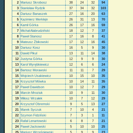
2
Mariusz Skrobosz
38
24
32
94
3
Stanisław Rydzik
37
34
32
103
4
Dariusz Banaszek
27
16
20
63
5
Kazimierz Merklejn
26
31
13
70
6
Kamil Górka
26
17
16
59
7
Michał Alabrudziński
18
12
7
37
8
Paweł Stanosz
17
16
8
41
9
Mateusz Żbikowski
17
12
16
45
10
Dariusz Kosz
16
5
9
30
11
Dawid Pikul
13
11
14
38
12
Justyna Górka
12
9
9
30
13
Karol Wyrębkiewicz
12
6
6
24
14
Bartosz Morawski
11
11
7
29
15
Wojciech Usakiewicz
10
15
10
35
16
Krzysztof Mówka
10
14
11
35
17
Paweł Dawidson
10
12
7
29
18
Marcin Mroziuk
10
9
11
30
19
Miłosz Wrzałek
10
7
12
29
20
Krzysztof Obremski
9
5
13
27
21
Marek Syczuk
7
10
4
21
22
Szymon Fidziński
7
3
1
11
23
Rafał Lenartowski
6
8
7
21
24
Paweł Jackowski
5
10
10
25
25
Mariusz Wrześniewski
5
9
9
23