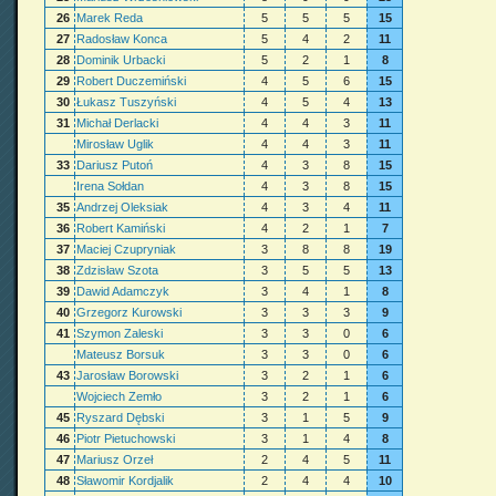
26
Marek Reda
5
5
5
15
27
Radosław Konca
5
4
2
11
28
Dominik Urbacki
5
2
1
8
29
Robert Duczemiński
4
5
6
15
30
Łukasz Tuszyński
4
5
4
13
31
Michał Derlacki
4
4
3
11
Mirosław Uglik
4
4
3
11
33
Dariusz Putoń
4
3
8
15
Irena Sołdan
4
3
8
15
35
Andrzej Oleksiak
4
3
4
11
36
Robert Kamiński
4
2
1
7
37
Maciej Czupryniak
3
8
8
19
38
Zdzisław Szota
3
5
5
13
39
Dawid Adamczyk
3
4
1
8
40
Grzegorz Kurowski
3
3
3
9
41
Szymon Zaleski
3
3
0
6
Mateusz Borsuk
3
3
0
6
43
Jarosław Borowski
3
2
1
6
Wojciech Zemło
3
2
1
6
45
Ryszard Dębski
3
1
5
9
46
Piotr Pietuchowski
3
1
4
8
47
Mariusz Orzeł
2
4
5
11
48
Sławomir Kordjalik
2
4
4
10